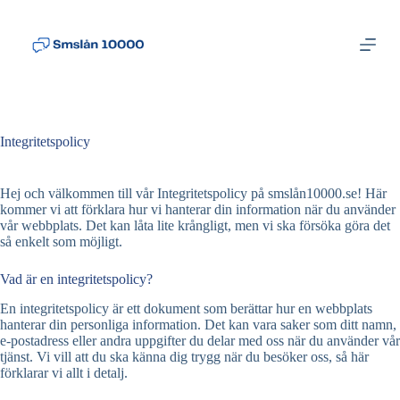
S
k
i
p
t
o
c
o
Integritetspolicy
n
t
e
Hej och välkommen till vår Integritetspolicy på smslån10000.se! Här
n
kommer vi att förklara hur vi hanterar din information när du använder
t
vår webbplats. Det kan låta lite krångligt, men vi ska försöka göra det
så enkelt som möjligt.
Vad är en integritetspolicy?
En integritetspolicy är ett dokument som berättar hur en webbplats
hanterar din personliga information. Det kan vara saker som ditt namn,
e-postadress eller andra uppgifter du delar med oss när du använder vår
tjänst. Vi vill att du ska känna dig trygg när du besöker oss, så här
förklarar vi allt i detalj.