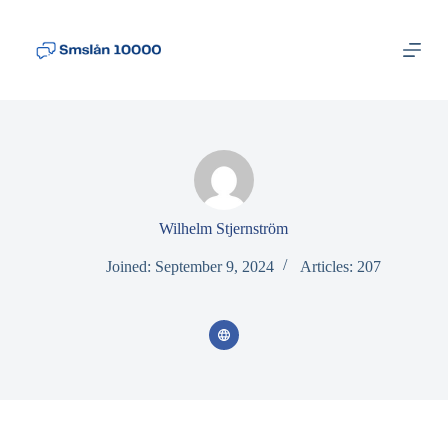
S
k
i
p
t
o
c
o
n
t
e
n
Wilhelm Stjernström
t
Joined: September 9, 2024
Articles: 207