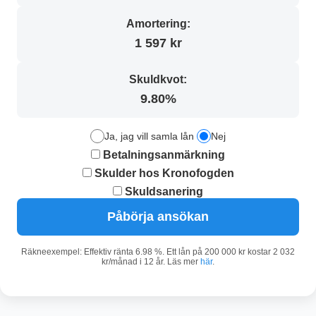
Amortering:
1 597 kr
Skuldkvot:
9.80%
Ja, jag vill samla lån
Nej
Betalningsanmärkning
Skulder hos Kronofogden
Skuldsanering
Påbörja ansökan
Räkneexempel: Effektiv ränta 6.98 %. Ett lån på 200 000 kr kostar 2 032
kr/månad i 12 år. Läs mer
här
.