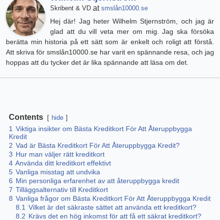
at
Skribent & VD
smslån10000.se
Hej där! Jag heter Wilhelm Stjernström, och jag är
glad att du vill veta mer om mig. Jag ska försöka
berätta min historia på ett sätt som är enkelt och roligt att förstå.
Att skriva för smslån10000.se har varit en spännande resa, och jag
hoppas att du tycker det är lika spännande att läsa om det.
Contents
hide
1
Viktiga insikter om Bästa Kreditkort För Att Återuppbygga
Kredit
2
Vad är Bästa Kreditkort För Att Återuppbygga Kredit?
3
Hur man väljer rätt kreditkort
4
Använda ditt kreditkort effektivt
5
Vanliga misstag att undvika
6
Min personliga erfarenhet av att återuppbygga kredit
7
Tilläggsalternativ till Kreditkort
8
Vanliga frågor om Bästa Kreditkort För Att Återuppbygga Kredit
8.1
Vilket är det säkraste sättet att använda ett kreditkort?
8.2
Krävs det en hög inkomst för att få ett säkrat kreditkort?