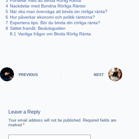
3
Fördelar med att Binda Rörlig Ränta
4
Nackdelar med Bundna Rörliga Räntor
5
När ska man överväga att binda sin rörliga ränta?
6
Hur påverkar ekonomi och politik räntorna?
7
Expertens tips: Bör du binda din rörliga ränta?
8
Sättet framåt: Beslutsguiden
8.1
Vanliga frågor om Binda Rörlig Ränta
PREVIOUS
NEXT
Leave a Reply
Your email address will not be published.
Required fields are
marked
*