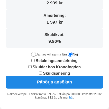
2 939 kr
Amortering:
1 597 kr
Skuldkvot:
9.80%
Ja, jag vill samla lån
Nej
Betalningsanmärkning
Skulder hos Kronofogden
Skuldsanering
Påbörja ansökan
Räkneexempel: Effektiv ränta 6.98 %. Ett lån på 200 000 kr kostar 2 032
kr/månad i 12 år. Läs mer
här
.