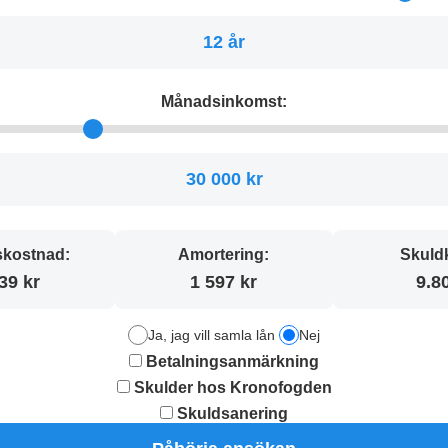
12 år
Månadsinkomst:
30 000 kr
kostnad:
Amortering:
Skuld
39 kr
1 597 kr
9.8
Ja, jag vill samla lån
Nej
Betalningsanmärkning
Skulder hos Kronofogden
Skuldsanering