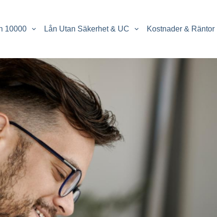
n 10000
Lån Utan Säkerhet & UC
Kostnader & Räntor