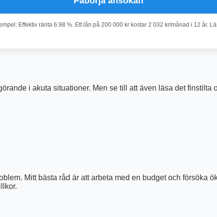
Påbörja ansökan
pel: Effektiv ränta 6.98 %. Ett lån på 200 000 kr kostar 2 032 kr/månad i 12 år. L
görande i akuta situationer. Men se till att även läsa det finstilta
em. Mitt bästa råd är att arbeta med en budget och försöka öka 
llkor.