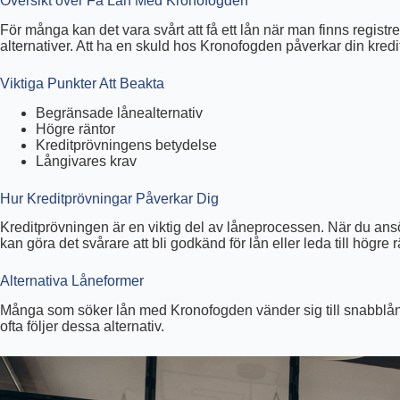
Översikt över Få Lån Med Kronofogden
För många kan det vara svårt att få ett lån när man finns regist
alternativer. Att ha en skuld hos Kronofogden påverkar din kredi
Viktiga Punkter Att Beakta
Begränsade lånealternativ
Högre räntor
Kreditprövningens betydelse
Långivares krav
Hur Kreditprövningar Påverkar Dig
Kreditprövningen är en viktig del av låneprocessen. När du ansö
kan göra det svårare att bli godkänd för lån eller leda till högre r
Alternativa Låneformer
Många som söker lån med Kronofogden vänder sig till snabblån el
ofta följer dessa alternativ.