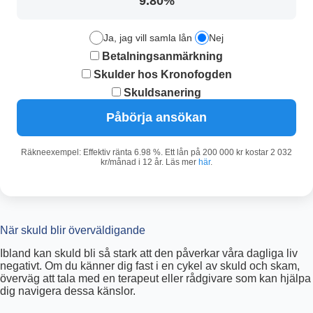
9.80%
Ja, jag vill samla lån
Nej
Betalningsanmärkning
Skulder hos Kronofogden
Skuldsanering
Påbörja ansökan
Räkneexempel: Effektiv ränta 6.98 %. Ett lån på 200 000 kr kostar 2 032
kr/månad i 12 år. Läs mer
här
.
När skuld blir överväldigande
Ibland kan skuld bli så stark att den påverkar våra dagliga liv
negativt. Om du känner dig fast i en cykel av skuld och skam,
överväg att tala med en terapeut eller rådgivare som kan hjälpa
dig navigera dessa känslor.