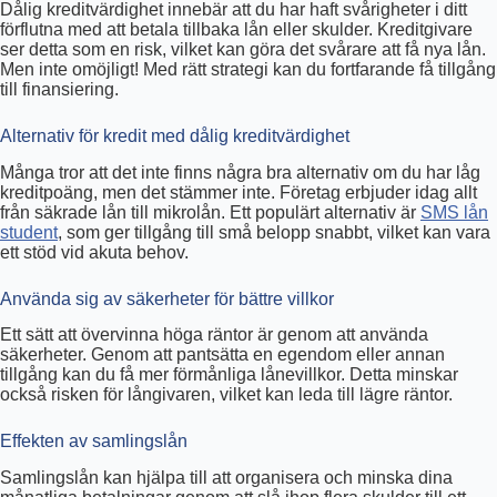
Dålig kreditvärdighet innebär att du har haft svårigheter i ditt
förflutna med att betala tillbaka lån eller skulder. Kreditgivare
ser detta som en risk, vilket kan göra det svårare att få nya lån.
Men inte omöjligt! Med rätt strategi kan du fortfarande få tillgång
till finansiering.
Alternativ för kredit med dålig kreditvärdighet
Många tror att det inte finns några bra alternativ om du har låg
kreditpoäng, men det stämmer inte. Företag erbjuder idag allt
från säkrade lån till mikrolån. Ett populärt alternativ är
SMS lån
student
, som ger tillgång till små belopp snabbt, vilket kan vara
ett stöd vid akuta behov.
Använda sig av säkerheter för bättre villkor
Ett sätt att övervinna höga räntor är genom att använda
säkerheter. Genom att pantsätta en egendom eller annan
tillgång kan du få mer förmånliga lånevillkor. Detta minskar
också risken för långivaren, vilket kan leda till lägre räntor.
Effekten av samlingslån
Samlingslån kan hjälpa till att organisera och minska dina