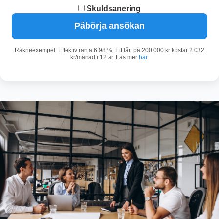
Skuldsanering
Påbörja ansökan
Räkneexempel: Effektiv ränta 6.98 %. Ett lån på 200 000 kr kostar 2 032
kr/månad i 12 år. Läs mer
här
.