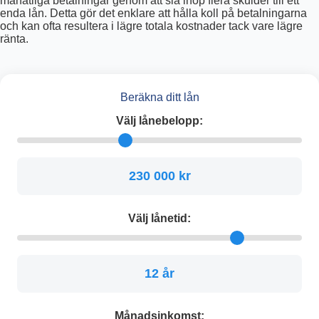
månatliga betalningar genom att slå ihop flera skulder till ett
enda lån. Detta gör det enklare att hålla koll på betalningarna
och kan ofta resultera i lägre totala kostnader tack vare lägre
ränta.
Beräkna ditt lån
Välj lånebelopp:
230 000 kr
Välj lånetid:
12 år
Månadsinkomst: