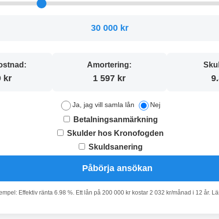
30 000 kr
stnad:
Amortering:
Sku
 kr
1 597 kr
9
Ja, jag vill samla lån
Nej
Betalningsanmärkning
Skulder hos Kronofogden
Skuldsanering
Påbörja ansökan
pel: Effektiv ränta 6.98 %. Ett lån på 200 000 kr kostar 2 032 kr/månad i 12 år. L