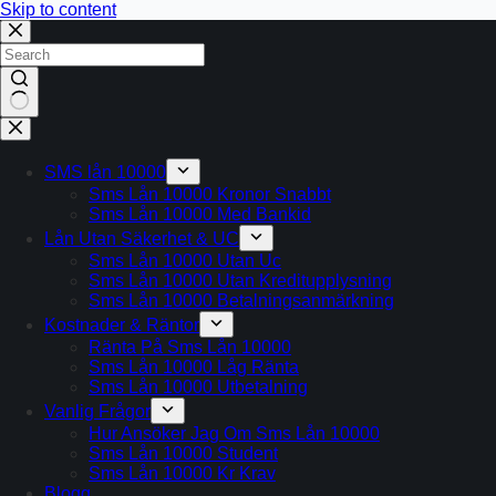
Skip to content
No
results
SMS lån 10000
Sms Lån 10000 Kronor Snabbt
Sms Lån 10000 Med Bankid
Lån Utan Säkerhet & UC
Sms Lån 10000 Utan Uc
Sms Lån 10000 Utan Kreditupplysning
Sms Lån 10000 Betalningsanmärkning
Kostnader & Räntor
Ränta På Sms Lån 10000
Sms Lån 10000 Låg Ränta
Sms Lån 10000 Utbetalning
Vanlig Frågor
Hur Ansöker Jag Om Sms Lån 10000
Sms Lån 10000 Student
Sms Lån 10000 Kr Krav
Blogg