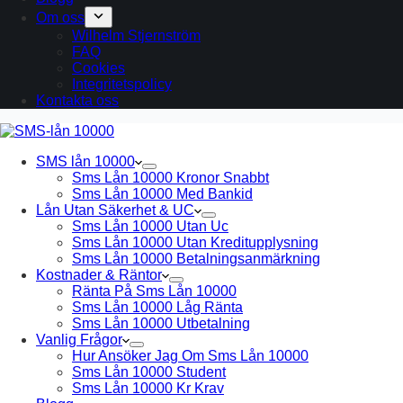
Om oss
Wilhelm Stjernström
FAQ
Cookies
Integritetspolicy
Kontakta oss
SMS lån 10000
Sms Lån 10000 Kronor Snabbt
Sms Lån 10000 Med Bankid
Lån Utan Säkerhet & UC
Sms Lån 10000 Utan Uc
Sms Lån 10000 Utan Kreditupplysning
Sms Lån 10000 Betalningsanmärkning
Kostnader & Räntor
Ränta På Sms Lån 10000
Sms Lån 10000 Låg Ränta
Sms Lån 10000 Utbetalning
Vanlig Frågor
Hur Ansöker Jag Om Sms Lån 10000
Sms Lån 10000 Student
Sms Lån 10000 Kr Krav