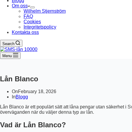
Blogg
Om oss
Wilhelm Stjernström
FAQ
Cookies
Integritetspolicy
Kontakta oss
Search
Menu
Lån Blanco
On
February 18, 2026
In
Blogg
Lån Blanco är ett populärt sätt att låna pengar utan säkerhet i S
överväganden när du väljer denna typ av lån.
Vad är Lån Blanco?