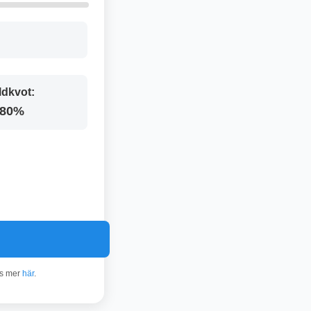
ldkvot:
.80%
äs mer
här
.