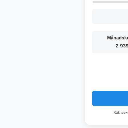
Månadsko
2 939
Räkneexem