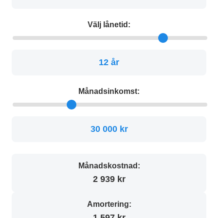
Välj lånetid:
12 år
Månadsinkomst:
30 000 kr
Månadskostnad:
2 939 kr
Amortering:
1 597 kr