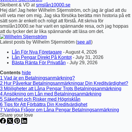
Skribent & VD
at
smslån10000.se
Hej där! Jag heter Wilhelm Stjernström, och jag är glad att du
vill veta mer om mig. Jag ska försöka berätta min historia på ett
sätt som är enkelt och roligt att förstå. Att skriva för
smslån10000.se har varit en spännande resa, och jag hoppas
att du tycker det är lika spännande att läsa om det.
Latest posts by Wilhelm Stjernström
(
see all
)
Lån För Nya Företagare
- August 4, 2026
Lån Pengar Direkt På Kontot
- July 31, 2026
Bästa Ränta För Privatlån
- July 29, 2026
Contents
hide
1
Vad är en Betalningsanmärkning?
2
Hur Påverkar Betalningsanmärkningar Din Kreditvärdighet?
3
Möjligheter att Låna Pengar Trots Betalningsanmärkning
4
Ansökning om Lån med Betalningsanmärkning
5
Säkerhet och Risker med Högrisklån
6
Tips för Att Förbättra Din Kreditvärdighet
7
Vanliga Frågor om Låna Pengar Betalningsanmärkning
Share your love