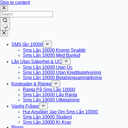
Skip to content
No
results
SMS lån 10000
Sms Lån 10000 Kronor Snabbt
Sms Lån 10000 Med Bankid
Lån Utan Säkerhet & UC
Sms Lån 10000 Utan Uc
Sms Lån 10000 Utan Kreditupplysning
Sms Lån 10000 Betalningsanmärkning
Kostnader & Räntor
Ränta På Sms Lån 10000
Sms Lån 10000 Låg Ränta
Sms Lån 10000 Utbetalning
Vanlig Frågor
Hur Ansöker Jag Om Sms Lån 10000
Sms Lån 10000 Student
Sms Lån 10000 Kr Krav
Blogg