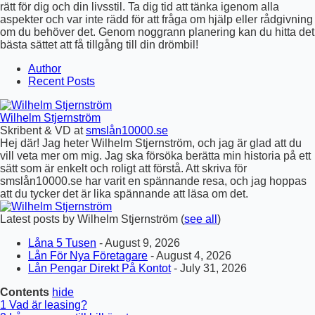
rätt för dig och din livsstil. Ta dig tid att tänka igenom alla
aspekter och var inte rädd för att fråga om hjälp eller rådgivning
om du behöver det. Genom noggrann planering kan du hitta det
bästa sättet att få tillgång till din drömbil!
Author
Recent Posts
Wilhelm Stjernström
Skribent & VD
at
smslån10000.se
Hej där! Jag heter Wilhelm Stjernström, och jag är glad att du
vill veta mer om mig. Jag ska försöka berätta min historia på ett
sätt som är enkelt och roligt att förstå. Att skriva för
smslån10000.se har varit en spännande resa, och jag hoppas
att du tycker det är lika spännande att läsa om det.
Latest posts by Wilhelm Stjernström
(
see all
)
Låna 5 Tusen
- August 9, 2026
Lån För Nya Företagare
- August 4, 2026
Lån Pengar Direkt På Kontot
- July 31, 2026
Contents
hide
1
Vad är leasing?