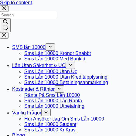
Skip to content
No
results
SMS lån 10000
Sms Lån 10000 Kronor Snabbt
Sms Lån 10000 Med Bankid
Lån Utan Säkerhet & UC
Sms Lån 10000 Utan Uc
Sms Lån 10000 Utan Kreditupplysning
Sms Lån 10000 Betalningsanmärkning
Kostnader & Räntor
Ränta På Sms Lån 10000
Sms Lån 10000 Låg Ränta
Sms Lån 10000 Utbetalning
Vanlig Frågor
Hur Ansöker Jag Om Sms Lån 10000
Sms Lån 10000 Student
Sms Lån 10000 Kr Krav
Blogg