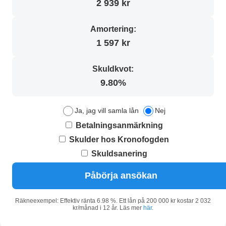
2 939 kr
Amortering:
1 597 kr
Skuldkvot:
9.80%
Ja, jag vill samla lån
Nej
Betalningsanmärkning
Skulder hos Kronofogden
Skuldsanering
Påbörja ansökan
Räkneexempel: Effektiv ränta 6.98 %. Ett lån på 200 000 kr kostar 2 032
kr/månad i 12 år. Läs mer
här
.