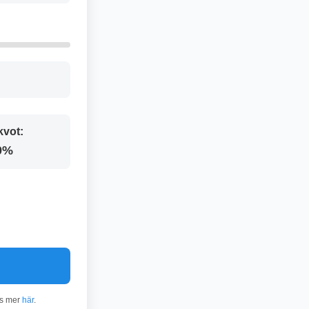
kvot:
0%
äs mer
här
.