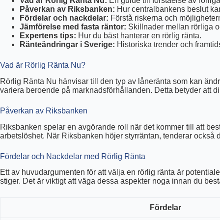
Vad är Rörlig Ränta Nu:
En guide till förståelse av rörliga
Påverkan av Riksbanken:
Hur centralbankens beslut kan
Fördelar och nackdelar:
Förstå riskerna och möjlighetern
Jämförelse med fasta räntor:
Skillnader mellan rörliga oc
Expertens tips:
Hur du bäst hanterar en rörlig ränta.
Ränteändringar i Sverige:
Historiska trender och framtids
Vad är Rörlig Ränta Nu?
Rörlig Ränta Nu hänvisar till den typ av låneränta som kan ändra
variera beroende på marknadsförhållanden. Detta betyder att d
Påverkan av Riksbanken
Riksbanken spelar en avgörande roll när det kommer till att bes
arbetslöshet. När Riksbanken höjer styrräntan, tenderar också de 
Fördelar och Nackdelar med Rörlig Ränta
Ett av huvudargumenten för att välja en rörlig ränta är potent
stiger. Det är viktigt att väga dessa aspekter noga innan du be
Fördelar