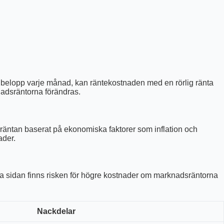
ma belopp varje månad, kan räntekostnaden med en rörlig ränta
adsräntorna förändras.
rräntan baserat på ekonomiska faktorer som inflation och
ader.
dra sidan finns risken för högre kostnader om marknadsräntorna
Nackdelar