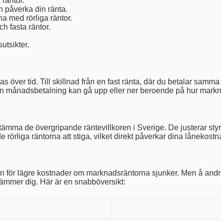
 räntor.
 påverka din ränta.
a med rörliga räntor.
h fasta räntor.
utsikter.
s över tid. Till skillnad från en fast ränta, där du betalar sam
in månadsbetalning kan gå upp eller ner beroende på hur markn
tämma de övergripande räntevillkoren i Sverige. De justerar sty
rörliga räntorna att stiga, vilket direkt påverkar dina lånekostn
ialen för lägre kostnader om marknadsräntorna sjunker. Men å an
stämmer dig. Här är en snabböversikt: