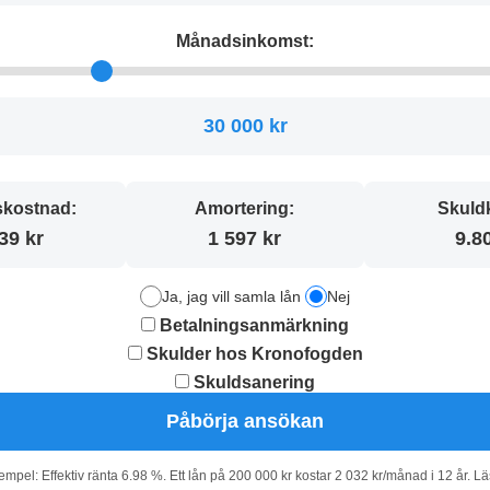
Månadsinkomst:
30 000 kr
kostnad:
Amortering:
Skuld
39 kr
1 597 kr
9.8
Ja, jag vill samla lån
Nej
Betalningsanmärkning
Skulder hos Kronofogden
Skuldsanering
Påbörja ansökan
pel: Effektiv ränta 6.98 %. Ett lån på 200 000 kr kostar 2 032 kr/månad i 12 år. L