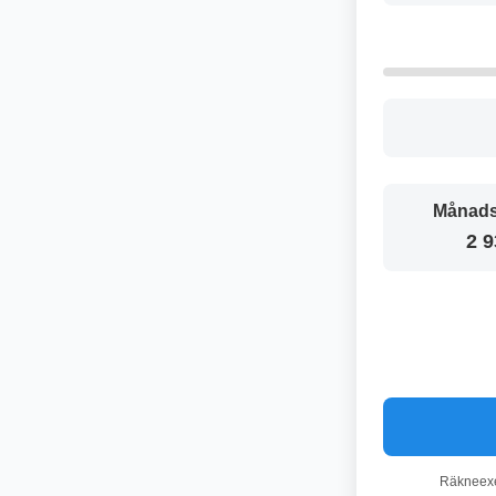
Månads
2 9
Räkneexem