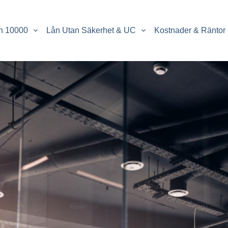
n 10000
Lån Utan Säkerhet & UC
Kostnader & Räntor