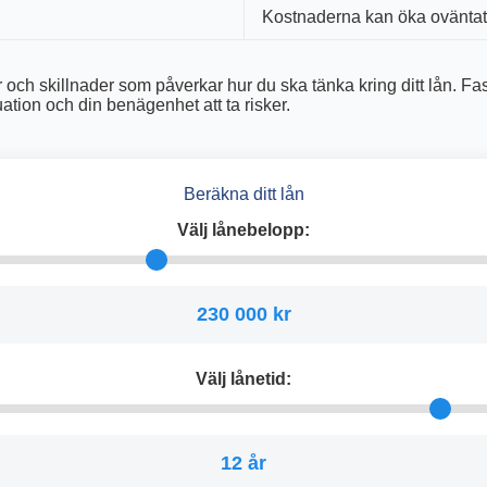
Kostnaderna kan öka oväntat 
och skillnader som påverkar hur du ska tänka kring ditt lån. Fast r
uation och din benägenhet att ta risker.
Beräkna ditt lån
Välj lånebelopp:
230 000 kr
Välj lånetid:
12 år