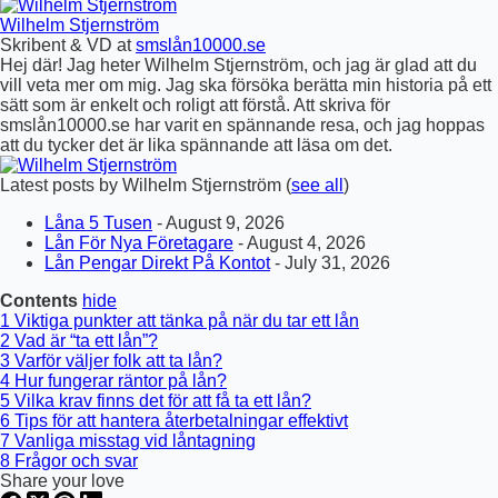
Wilhelm Stjernström
Skribent & VD
at
smslån10000.se
Hej där! Jag heter Wilhelm Stjernström, och jag är glad att du
vill veta mer om mig. Jag ska försöka berätta min historia på ett
sätt som är enkelt och roligt att förstå. Att skriva för
smslån10000.se har varit en spännande resa, och jag hoppas
att du tycker det är lika spännande att läsa om det.
Latest posts by Wilhelm Stjernström
(
see all
)
Låna 5 Tusen
- August 9, 2026
Lån För Nya Företagare
- August 4, 2026
Lån Pengar Direkt På Kontot
- July 31, 2026
Contents
hide
1
Viktiga punkter att tänka på när du tar ett lån
2
Vad är “ta ett lån”?
3
Varför väljer folk att ta lån?
4
Hur fungerar räntor på lån?
5
Vilka krav finns det för att få ta ett lån?
6
Tips för att hantera återbetalningar effektivt
7
Vanliga misstag vid låntagning
8
Frågor och svar
Share your love