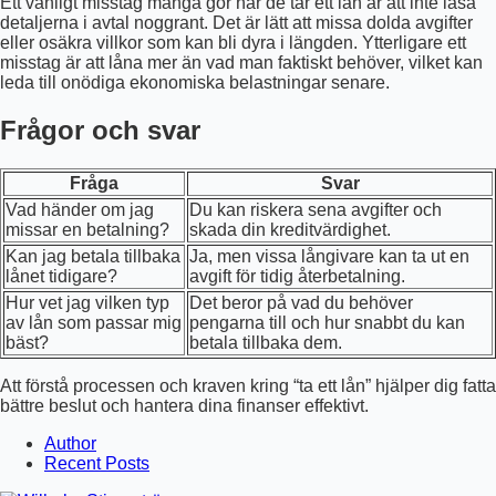
Ett vanligt misstag många gör när de tar ett lån är att inte läsa
detaljerna i avtal noggrant. Det är lätt att missa dolda avgifter
eller osäkra villkor som kan bli dyra i längden. Ytterligare ett
misstag är att låna mer än vad man faktiskt behöver, vilket kan
leda till onödiga ekonomiska belastningar senare.
Frågor och svar
Fråga
Svar
Vad händer om jag
Du kan riskera sena avgifter och
missar en betalning?
skada din kreditvärdighet.
Kan jag betala tillbaka
Ja, men vissa långivare kan ta ut en
lånet tidigare?
avgift för tidig återbetalning.
Hur vet jag vilken typ
Det beror på vad du behöver
av lån som passar mig
pengarna till och hur snabbt du kan
bäst?
betala tillbaka dem.
Att förstå processen och kraven kring “ta ett lån” hjälper dig fatta
bättre beslut och hantera dina finanser effektivt.
Author
Recent Posts