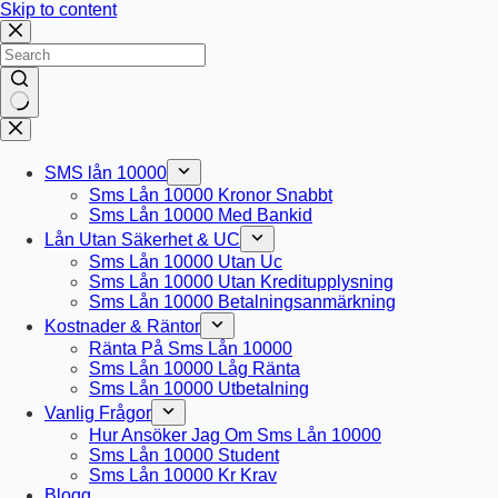
Skip to content
No
results
SMS lån 10000
Sms Lån 10000 Kronor Snabbt
Sms Lån 10000 Med Bankid
Lån Utan Säkerhet & UC
Sms Lån 10000 Utan Uc
Sms Lån 10000 Utan Kreditupplysning
Sms Lån 10000 Betalningsanmärkning
Kostnader & Räntor
Ränta På Sms Lån 10000
Sms Lån 10000 Låg Ränta
Sms Lån 10000 Utbetalning
Vanlig Frågor
Hur Ansöker Jag Om Sms Lån 10000
Sms Lån 10000 Student
Sms Lån 10000 Kr Krav
Blogg