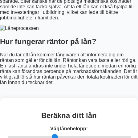
sparade. Eller kanske har de plötsliga medicinska kostnader
som de inte kan täcka själva. Att ta ett lån kan också hjälpa till
med investeringar i utbildning, vilket kan leda till bättre
jobbmöjligheter i framtiden.
Hur fungerar räntor på lån?
När du tar ett lån kommer långivaren att informera dig om
räntan som gäller för ditt lån. Räntor kan vara fasta eller rörliga.
En fast ränta ändras inte under hela lånetiden, medan en rörlig
ränta kan förändras beroende på marknadsförhållanden. Det är
viktigt att förstå hur räntan påverkar den totala kostnaden för ditt
lån innan du tecknar det.
Beräkna ditt lån
Välj lånebelopp: