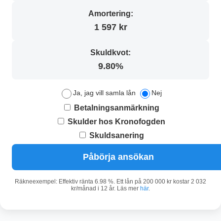
Amortering:
1 597 kr
Skuldkvot:
9.80%
Ja, jag vill samla lån
Nej
Betalningsanmärkning
Skulder hos Kronofogden
Skuldsanering
Påbörja ansökan
Räkneexempel: Effektiv ränta 6.98 %. Ett lån på 200 000 kr kostar 2 032
kr/månad i 12 år. Läs mer
här
.