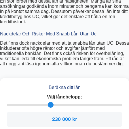
En stor fördel med dessa lån är hastigheten. Många får sina
ansökningar godkända inom minuter och pengarna kan komma
in på kontot samma dag. Dessutom påverkar dessa lån inte ditt
kreditbetyg hos UC, vilket gör det enklare att hålla en ren
kredithistorik.
Nackdelar Och Risker Med Snabb Lån Utan Uc
Det finns dock nackdelar med att ta snabba lån utan UC. Dessa
inkluderar ofta högre räntor och avgifter jämfört med
traditionella banklån. Det finns också risken för överbelåning,
vilket kan leda till ekonomiska problem längre fram. Ett råd är
att noggrant läsa igenom alla villkor innan du bestämmer dig.
Beräkna ditt lån
Välj lånebelopp:
230 000 kr