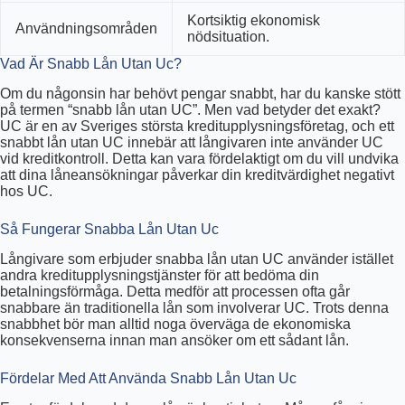
Kortsiktig ekonomisk
Användningsområden
nödsituation.
Vad Är Snabb Lån Utan Uc?
Om du någonsin har behövt pengar snabbt, har du kanske stött
på termen “snabb lån utan UC”. Men vad betyder det exakt?
UC är en av Sveriges största kreditupplysningsföretag, och ett
snabbt lån utan UC innebär att långivaren inte använder UC
vid kreditkontroll. Detta kan vara fördelaktigt om du vill undvika
att dina låneansökningar påverkar din kreditvärdighet negativt
hos UC.
Så Fungerar Snabba Lån Utan Uc
Långivare som erbjuder snabba lån utan UC använder istället
andra kreditupplysningstjänster för att bedöma din
betalningsförmåga. Detta medför att processen ofta går
snabbare än traditionella lån som involverar UC. Trots denna
snabbhet bör man alltid noga överväga de ekonomiska
konsekvenserna innan man ansöker om ett sådant lån.
Fördelar Med Att Använda Snabb Lån Utan Uc