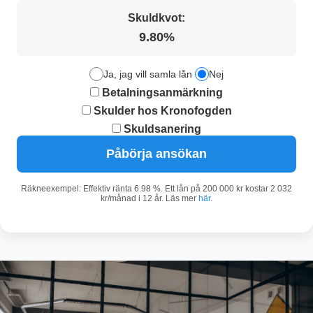
Skuldkvot:
9.80%
Ja, jag vill samla lån
Nej
Betalningsanmärkning
Skulder hos Kronofogden
Skuldsanering
Påbörja ansökan
Räkneexempel: Effektiv ränta 6.98 %. Ett lån på 200 000 kr kostar 2 032
kr/månad i 12 år. Läs mer
här
.