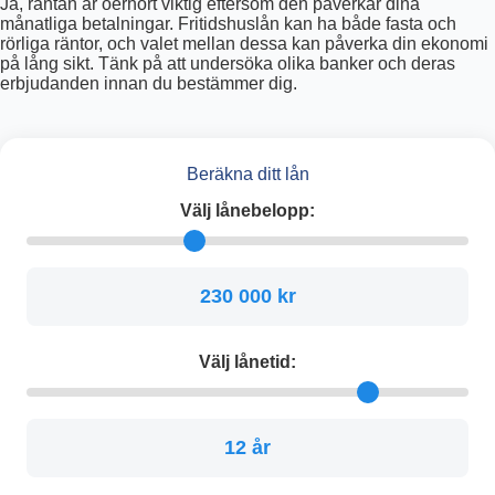
Ja, räntan är oerhört viktig eftersom den påverkar dina
månatliga betalningar. Fritidshuslån kan ha både fasta och
rörliga räntor, och valet mellan dessa kan påverka din ekonomi
på lång sikt. Tänk på att undersöka olika banker och deras
erbjudanden innan du bestämmer dig.
Beräkna ditt lån
Välj lånebelopp:
230 000 kr
Välj lånetid:
12 år