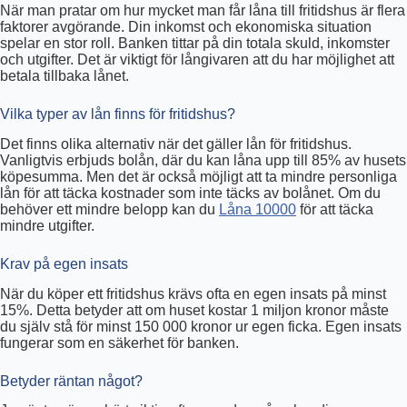
När man pratar om hur mycket man får låna till fritidshus är flera
faktorer avgörande. Din inkomst och ekonomiska situation
spelar en stor roll. Banken tittar på din totala skuld, inkomster
och utgifter. Det är viktigt för långivaren att du har möjlighet att
betala tillbaka lånet.
Vilka typer av lån finns för fritidshus?
Det finns olika alternativ när det gäller lån för fritidshus.
Vanligtvis erbjuds bolån, där du kan låna upp till 85% av husets
köpesumma. Men det är också möjligt att ta mindre personliga
lån för att täcka kostnader som inte täcks av bolånet. Om du
behöver ett mindre belopp kan du
Låna 10000
för att täcka
mindre utgifter.
Krav på egen insats
När du köper ett fritidshus krävs ofta en egen insats på minst
15%. Detta betyder att om huset kostar 1 miljon kronor måste
du själv stå för minst 150 000 kronor ur egen ficka. Egen insats
fungerar som en säkerhet för banken.
Betyder räntan något?