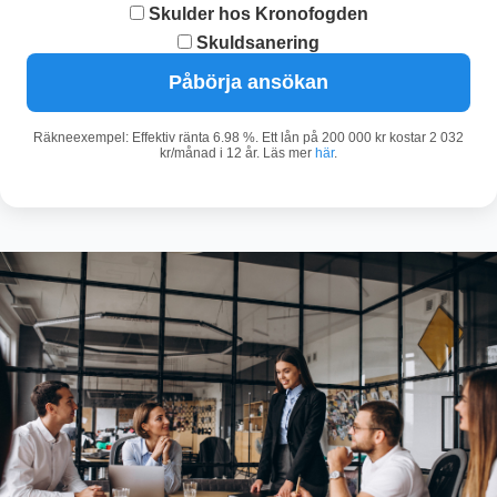
Skulder hos Kronofogden
Skuldsanering
Påbörja ansökan
Räkneexempel: Effektiv ränta 6.98 %. Ett lån på 200 000 kr kostar 2 032
kr/månad i 12 år. Läs mer
här
.