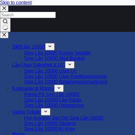
Skip to content
No
results
SMS lån 10000
Sms Lån 10000 Kronor Snabbt
Sms Lån 10000 Med Bankid
Lån Utan Säkerhet & UC
Sms Lån 10000 Utan Uc
Sms Lån 10000 Utan Kreditupplysning
Sms Lån 10000 Betalningsanmärkning
Kostnader & Räntor
Ränta På Sms Lån 10000
Sms Lån 10000 Låg Ränta
Sms Lån 10000 Utbetalning
Vanlig Frågor
Hur Ansöker Jag Om Sms Lån 10000
Sms Lån 10000 Student
Sms Lån 10000 Kr Krav
Blogg