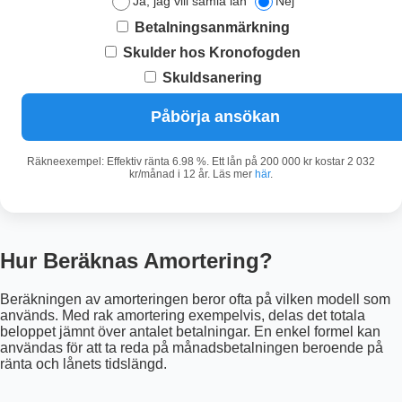
Ja, jag vill samla lån
Nej
Betalningsanmärkning
Skulder hos Kronofogden
Skuldsanering
Påbörja ansökan
Räkneexempel: Effektiv ränta 6.98 %. Ett lån på 200 000 kr kostar 2 032
kr/månad i 12 år. Läs mer
här
.
Hur Beräknas Amortering?
Beräkningen av amorteringen beror ofta på vilken modell som
används. Med rak amortering exempelvis, delas det totala
beloppet jämnt över antalet betalningar. En enkel formel kan
användas för att ta reda på månadsbetalningen beroende på
ränta och lånets tidslängd.