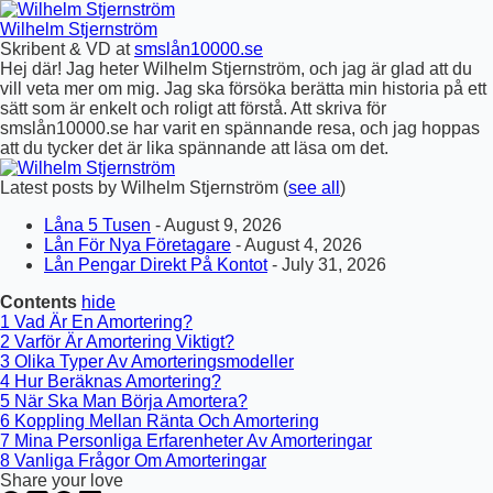
Wilhelm Stjernström
Skribent & VD
at
smslån10000.se
Hej där! Jag heter Wilhelm Stjernström, och jag är glad att du
vill veta mer om mig. Jag ska försöka berätta min historia på ett
sätt som är enkelt och roligt att förstå. Att skriva för
smslån10000.se har varit en spännande resa, och jag hoppas
att du tycker det är lika spännande att läsa om det.
Latest posts by Wilhelm Stjernström
(
see all
)
Låna 5 Tusen
- August 9, 2026
Lån För Nya Företagare
- August 4, 2026
Lån Pengar Direkt På Kontot
- July 31, 2026
Contents
hide
1
Vad Är En Amortering?
2
Varför Är Amortering Viktigt?
3
Olika Typer Av Amorteringsmodeller
4
Hur Beräknas Amortering?
5
När Ska Man Börja Amortera?
6
Koppling Mellan Ränta Och Amortering
7
Mina Personliga Erfarenheter Av Amorteringar
8
Vanliga Frågor Om Amorteringar
Share your love