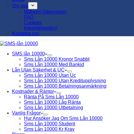
Om oss
Wilhelm Stjernström
FAQ
Cookies
Integritetspolicy
Kontakta oss
SMS lån 10000
Sms Lån 10000 Kronor Snabbt
Sms Lån 10000 Med Bankid
Lån Utan Säkerhet & UC
Sms Lån 10000 Utan Uc
Sms Lån 10000 Utan Kreditupplysning
Sms Lån 10000 Betalningsanmärkning
Kostnader & Räntor
Ränta På Sms Lån 10000
Sms Lån 10000 Låg Ränta
Sms Lån 10000 Utbetalning
Vanlig Frågor
Hur Ansöker Jag Om Sms Lån 10000
Sms Lån 10000 Student
Sms Lån 10000 Kr Krav