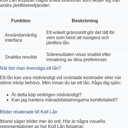
Koll Lån erbjuder några unika funktioner som skiljer sig från
andra jämförelsetjänster:
Funktion
Beskrivning
Ett enkelt gränssnitt gör det lätt för
Användarvänlig
vem som helst att navigera och
interface
jämföra lån.
Sökresultaten visas snabbt efter
Snabba resultat
inmatning av dina preferenser.
När bör man överväga ett lån?
Ett lån kan vara nödvändigt vid oväntade kostnader eller när
större inköp behövs. Men innan du tar ett lån, fråga dig själv:
Är detta köp verkligen nödvändigt?
Kan jag hantera månadsbetalningarna komfortabelt?
Bilder relaterade till Koll Lån
Ibland säger bilder mer än ord. Här är några visuella
representationer av hur Koll Lån fungerar: