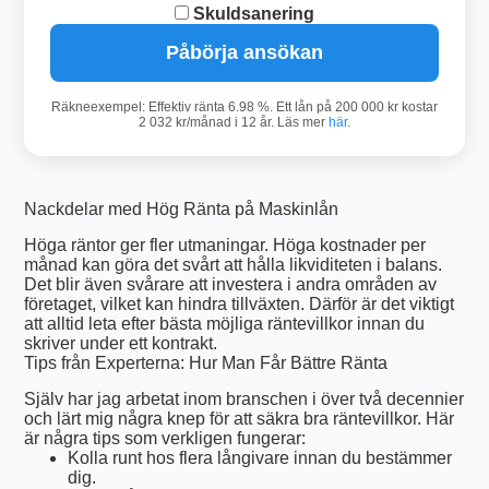
Skuldsanering
Påbörja ansökan
Räkneexempel: Effektiv ränta 6.98 %. Ett lån på 200 000 kr kostar
2 032 kr/månad i 12 år. Läs mer
här
.
Nackdelar med Hög Ränta på Maskinlån
Höga räntor ger fler utmaningar. Höga kostnader per
månad kan göra det svårt att hålla likviditeten i balans.
Det blir även svårare att investera i andra områden av
företaget, vilket kan hindra tillväxten. Därför är det viktigt
att alltid leta efter bästa möjliga räntevillkor innan du
skriver under ett kontrakt.
Tips från Experterna: Hur Man Får Bättre Ränta
Själv har jag arbetat inom branschen i över två decennier
och lärt mig några knep för att säkra bra räntevillkor. Här
är några tips som verkligen fungerar:
Kolla runt hos flera långivare innan du bestämmer
dig.