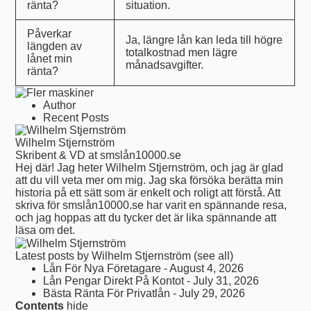
ränta?
situation.
Påverkar
Ja, längre lån kan leda till högre
längden av
totalkostnad men lägre
lånet min
månadsavgifter.
ränta?
Author
Recent Posts
Wilhelm Stjernström
Skribent & VD
at
smslån10000.se
Hej där! Jag heter Wilhelm Stjernström, och jag är glad
att du vill veta mer om mig. Jag ska försöka berätta min
historia på ett sätt som är enkelt och roligt att förstå. Att
skriva för smslån10000.se har varit en spännande resa,
och jag hoppas att du tycker det är lika spännande att
läsa om det.
Latest posts by Wilhelm Stjernström
(
see all
)
Lån För Nya Företagare
- August 4, 2026
Lån Pengar Direkt På Kontot
- July 31, 2026
Bästa Ränta För Privatlån
- July 29, 2026
Contents
hide