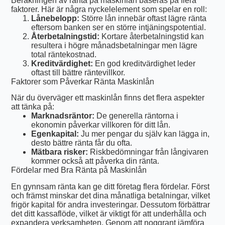
Beräkningen av ränta på maskinlån baseras på flera
faktorer. Här är några nyckelelement som spelar en roll:
Lånebelopp:
Större lån innebär oftast lägre ränta
eftersom banken ser en större intjäningspotential.
Återbetalningstid:
Kortare återbetalningstid kan
resultera i högre månadsbetalningar men lägre
total räntekostnad.
Kreditvärdighet:
En god kreditvärdighet leder
oftast till bättre räntevillkor.
Faktorer som Påverkar Ränta Maskinlån
När du överväger ett maskinlån finns det flera aspekter
att tänka på:
Marknadsräntor:
De generella räntorna i
ekonomin påverkar villkoren för ditt lån.
Egenkapital:
Ju mer pengar du själv kan lägga in,
desto bättre ränta får du ofta.
Mätbara risker:
Riskbedömningar från långivaren
kommer också att påverka din ränta.
Fördelar med Bra Ränta på Maskinlån
En gynnsam ränta kan ge ditt företag flera fördelar. Först
och främst minskar det dina månatliga betalningar, vilket
frigör kapital för andra investeringar. Dessutom förbättrar
det ditt kassaflöde, vilket är viktigt för att underhålla och
expandera verksamheten. Genom att noggrant jämföra