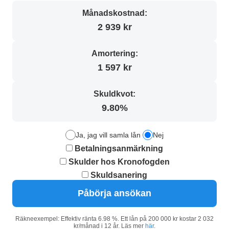
Månadskostnad:
2 939 kr
Amortering:
1 597 kr
Skuldkvot:
9.80%
Ja, jag vill samla lån
Nej
Betalningsanmärkning
Skulder hos Kronofogden
Skuldsanering
Påbörja ansökan
Räkneexempel: Effektiv ränta 6.98 %. Ett lån på 200 000 kr kostar 2 032
kr/månad i 12 år. Läs mer
här
.